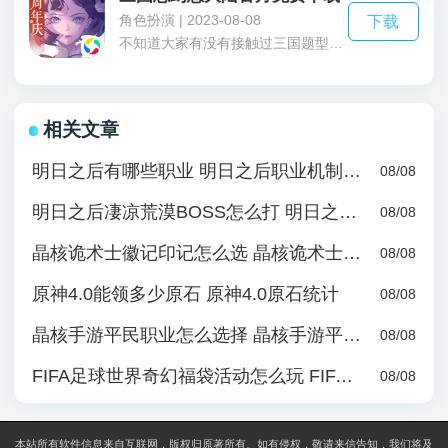
角色扮演 | 2023-08-08
下载
不知道大家有没有接触过三国题型的游戏，这款三国志幻想大陆官方免费下载就是以三国为核心开发的一款游戏里面还有超过百种的武将等你来解锁，还可以选出你最喜欢的一名武将派他出去探索地图发现不一样的惊喜和秘密，而且在三国志幻想大陆官方免费下载里面不限初始的品质即使刚开始抽到的武将是紫色品质玩家也可以通过各种培养给这名武将提升至更高品质，为了方便玩家的武将养成现在还出了继承系统不管是上一名武将的等级和装备都可以继承到另外一名上让你养成更加快速，玩家们要用合理的战术策略来排兵布阵来击败对手。还在等什么快来下载体验一下吧。
相关文章
明日之后有哪些职业 明日之后职业机制介绍
08/08
明日之后凄凉荒漠BOSS怎么打 明日之后凄凉荒漠BOSS打法攻略
08/08
晶核诡术士徽记印记怎么选 晶核诡术士徽记印记选择攻略
08/08
原神4.0能领多少原石 原神4.0原石统计
08/08
晶核手游平民职业怎么选择 晶核手游平民职业选择攻略
08/08
FIFA足球世界奇幻福袋活动怎么玩 FIFA足球世界奇幻自选福袋玩法攻略
08/08
本站所有软件信息来自互联网，版权归原著所有。如有侵权，敬请来信告知，我们将及