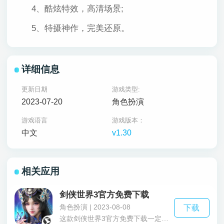
4、酷炫特效，高清场景;
5、特摄神作，完美还原。
详细信息
更新日期
游戏类型:
2023-07-20
角色扮演
游戏语言
游戏版本：
中文
v1.30
相关应用
剑侠世界3官方免费下载
角色扮演 | 2023-08-08
下载
这款剑侠世界3官方免费下载一定是你寻找的剑侠情缘游戏，不仅完美的传承了端游的经典操作玩法还有细腻的画质表现和优美动听的背景音乐，游戏里还有跌宕起伏的主线剧情和自由的捏脸系统创造出一个独一无二的脸型剑侠世界3官方免费下载现在开放了十几种全新的门派比如五毒、少林、古墓等等还有宠物系统各种各样的强大宠物培养它们以后是你的一大战力，还推出了跨区沙盘攻城的玩法一共八十几个城池和超过百种的关卡让玩家们可玩性又大大的提高了。还在等什么快来下载体验一下你。