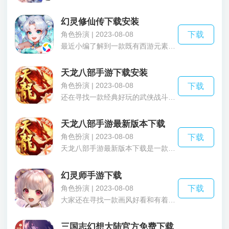
幻灵修仙传下载安装
角色扮演 | 2023-08-08
下载
最近小编了解到一款既有西游元素和回合制的游戏，如果你还在寻找好玩的游戏那么这款幻灵修仙传下载安装就是非常不错的选择，采用了全新的UE游戏引擎打造的不仅画质绚丽多彩技能的特效也是非常的华丽炫酷，给玩家们带来不一样的视觉体验，幻灵修仙传下载安装里面还有着自由的养成系统，不管是提升等级还是天赋升级都任你选择 还有各种各样的萌宠等你收集培养这些萌宠可以更好的帮助你战胜对手，如果在游戏里面你下线挂机了也可以获得收益让你每天都收获满满，现在还有社交系统在这旷大的世界里还有一人陪你一起。还在等什么快来下载体验一下吧。
天龙八部手游下载安装
角色扮演 | 2023-08-08
下载
还在寻找一款经典好玩的武侠战斗手游?那不妨来试一试天龙八部手游下载安装这款有着海量玩家的角色扮演手游吧，在天龙八部手游下载安装这款天龙八部正版授权的手游中，在这里有着各种原汁原味的核心特色玩法，不仅有着端游的各种经典玩法，同时还有手游独特创新的各种丰富内容，玩家在游戏中还能遇到天龙八部中的各位角色，包括乔峰、段誉等等英雄角色，更有天龙帮会可供玩家们参加，一起体验热血帮会的全新玩法。这就是软件的整体介绍了，在那么有感兴趣的小伙伴可以下载天龙八部手游下载安装来了解更多内容哦。
天龙八部手游最新版本下载
角色扮演 | 2023-08-08
下载
天龙八部手游最新版本下载是一款有不少玩家的武侠手游，在天龙八部手游最新版本下载这款天龙八部正版授权的手游中，玩家在这里将体验到同端游天龙八部相同的操作手感，同时游戏由先进的虚幻5引擎打造，为玩家展示了一部真实的3D版天龙八部!游戏中更有各种原版端游中相同的游戏玩法，让玩家体验原汁原味的天龙八部武侠玩法，通过各种快意恩仇、荡气回肠、快意恩仇的热血武侠世界玩法，为玩家完美呈现金庸笔下宏大的天龙江湖!这就是软件的整体介绍了，那么有感兴趣的小伙伴可以下载天龙八部手游最新版本下载来了解更多内容哦。
幻灵师手游下载
角色扮演 | 2023-08-08
下载
大家还在寻找一款画风好看和有着炫酷特效的塔防游戏吗，那么下面这款幻灵师手游下载就是你不错的选择游戏里面有着庞大的世界观设定和各种人物的背景故事，人物的立绘风格也是十分的唯美好看在战斗时还有华丽的技能特效给玩家们带来一场不一样的视觉感受，摆脱了传统塔防那种死板的位置在这里除了固定的位置还可以自由选择别的地方，还有大小技能的组合玩家们要根据技能的特点在不同的场合释放这样还能打出不一样的效果，里面还有元素克制的关系利用这个特点在战斗中就有更多的战术对怪物造成巨大的伤害。还在等什么快来下载体验一下吧。
三国志幻想大陆官方免费下载