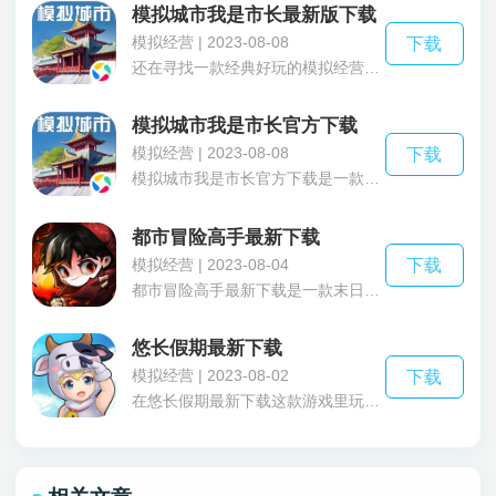
模拟城市我是市长最新版下载
模拟经营 | 2023-08-08
下载
还在寻找一款经典好玩的模拟经营手游?那不妨来试一试模拟城市我是市长最新版下载这款有着丰富玩法的模拟经营手游吧，在模拟城市我是市长最新版下载这款由EA开发打造的城市模拟经营手游中，在这里有着各式各样的建筑可供玩家选择建造，通过合理分布建设，来建设属于你自己的城市，同时玩家还可以利用游戏中的各种自然资源，通过打造各种美丽园林和购买独特的地标来吸引市民们，打造一座美丽的旅游都市。这就是软件的整体介绍了，在那么有感兴趣的小伙伴可以下载模拟城市我是市长最新版下载来了解更多内容哦。
模拟城市我是市长官方下载
模拟经营 | 2023-08-08
下载
模拟城市我是市长官方下载是一款玩法丰富的模拟经营手游，在模拟城市我是市长官方下载这款由EA开发打造的城市模拟手游中，玩家在这里将成为一位德高望重的市长，你想要不断建设利用城市里的每一寸土地，来建设一座高楼林立的繁荣都市，为市民们提供舒适惬意的生活环境!游戏中不仅有着各式各样的建筑可供玩家选择建造，同时更有各种世界知名地标可供玩家建筑，来完成一座又一座奇观吧!这就是软件的整体介绍了，那么有感兴趣的小伙伴可以下载模拟城市我是市长官方下载来了解更多内容哦。
都市冒险高手最新下载
模拟经营 | 2023-08-04
下载
都市冒险高手最新下载是一款末日废土求生，与别的游戏不同的是这款是休闲放置卡牌类型的末日生存游戏。都市冒险高手最新下载的游戏背景故事是描述了一个未来的某一天的晚上突然天空中出现血月，然后许多生物受到血月的影响从而变异到处袭击人类，剩下的幸存者们逃离出来并且结合在一起建造了基地堡垒抵抗这些变异动物，不过其中也有些人类受到血月的影响从而获得了异能。总的来说这款游戏还是非常不错的选择，如果你现在是游戏荒可以下载一个来体验一下，感受其中的乐趣玩法。
悠长假期最新下载
模拟经营 | 2023-08-02
下载
在悠长假期最新下载这款游戏里玩家们将化身一位海岛主经营一座农场，悠长假期最新下载游戏有着用3D游戏引擎打造的360度全景海岛不仅画风卡通可爱，细节还做的十分到位让玩家们有一种身临其境的感觉，在这里玩家们可以开荒土地然后播撒农作物，建造各种各样的农庄建筑，还能自己diy小屋超百种装饰和家具随意摆放打造出独一无二属于自己的房子，游戏里不仅可以种地畜牧还能去海里钓鱼潜水、抓昆虫挖矿、经营礼品店等多种有趣玩法。还在等什么快来下载一个体验一下吧。