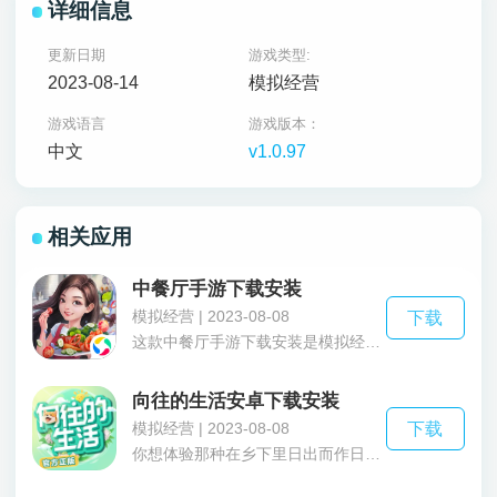
详细信息
更新日期
游戏类型:
2023-08-14
模拟经营
游戏语言
游戏版本：
中文
v1.0.97
相关应用
中餐厅手游下载安装
模拟经营 | 2023-08-08
下载
这款中餐厅手游下载安装是模拟经营类游戏，在里面玩家们将扮演一位店长从40多为能力不同各有所长的明星里面挑选出五位合伙人，不断的探索和磨练自己的厨艺把餐厅开到世界的每一个角落。中餐厅手游下载安装游戏里面有着八大菜系什么宫保鸡丁、剁椒鱼头、东坡肉等等需要玩家们来收集解锁更有专属加成让经营的利润快速增长，还有各种风格的主题套装让你打造餐厅的装饰提高客人用餐的心情度，现在还能和朋友一起经营餐厅还在等什么快来下载体验一下吧。
向往的生活安卓下载安装
模拟经营 | 2023-08-08
下载
你想体验那种在乡下里日出而作日落而息的平凡休闲的日子吗，那么一定要体验一下这款向往的生活安卓下载安装在这里玩家们可以参与建设村庄的每一步各种建筑物任你选择摆放，也可以畜牧或者是播种种田或者是养牛都可以精心照料它们到了秋季就可以体验丰收的快乐，当然宠物的陪伴怎么能少的了里面还有各种萌宠任你挑选，当然还也可以喊上你的好朋友静静地坐在一起听听下雨过后的青蛙声还可以烹饪各种美味菜肴一起品尝，下乡的生活就是那么休闲有趣快来下载体验一下吧。