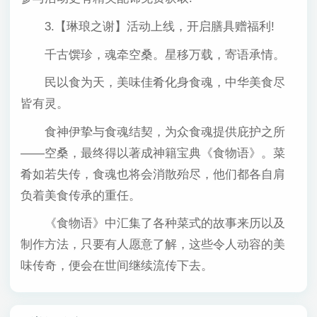
3.【琳琅之谢】活动上线，开启膳具赠福利!
千古馔珍，魂牵空桑。星移万载，寄语承情。
民以食为天，美味佳肴化身食魂，中华美食尽
皆有灵。
食神伊挚与食魂结契，为众食魂提供庇护之所
——空桑，最终得以著成神籍宝典《食物语》。菜
肴如若失传，食魂也将会消散殆尽，他们都各自肩
负着美食传承的重任。
《食物语》中汇集了各种菜式的故事来历以及
制作方法，只要有人愿意了解，这些令人动容的美
味传奇，便会在世间继续流传下去。