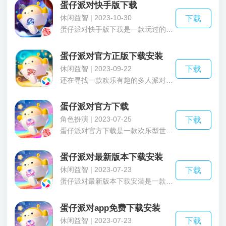
蛋仔派对快手版下载
休闲益智 | 2023-10-30
下载
蛋仔派对快手版下载是一款玩过的小伙伴都非常喜欢的手机休闲竞技闯关游戏。玩家在蛋仔派对快手版下载中可以游玩非常多不同的模式，不同模式的玩法都不一样，其中的关卡类型也都是不一样的，例如玩家如果游玩排位模式的话，游戏中的关卡都是比较偏向于竞技性的
蛋仔派对官方正版下载安装
休闲益智 | 2023-09-22
下载
还在寻找一款欢乐有趣的多人派对游戏?那不妨来试一试蛋仔派对官方正版下载安装这款有着丰富游戏玩法的多人手游吧，在蛋仔派对官方正版下载安装这款网易开发打造的派对娱乐游戏中，游戏中玩家可以同自己的朋友一起进行组队游玩，体验经典的多人大闯关模式，不断完成各项挑战并成功站到最后获得冠军!
蛋仔派对官方下载
角色扮演 | 2023-07-25
下载
蛋仔派对官方下载是一款欢乐型世界休闲游戏，玩家在这里扮演的是Q萌的蛋仔前往热闹的乐园派对。勇闯海量关卡滚动、碰撞，数十个神奇的关卡，超过百种机关陷阱玩家们需要努力夺得第一，蛋仔派对官方下载不仅有竞速、团队、生存更还有捉迷藏等特殊的玩法保证了新鲜感。游戏还准备了巨型盲盒机许多精美的盲盒里面有可爱蛋仔等你带走，更有海量服装搭配供你选择搭配。游戏里面还有创意工坊，可以创造出你独一无二的的关卡，数百种的道具自由摆放快喊上你的好朋友一起体验一下吧。
蛋仔派对最新版本下载安装
休闲益智 | 2023-07-23
下载
蛋仔派对最新版本下载安装是一款高人气的休闲娱乐手游，在蛋仔派对最新版本下载由网易开发打造的多人派对竞技手游当中，玩家将操控你自己的蛋仔同其他玩家一起在欢乐热闹的派对乐园中进行愉快的大冒险，通过不断躲避路上的各种障碍，一路直前赢得比赛!同时游戏还有捉迷藏、生成挑战、一线牵等等超丰富有趣的玩法可供玩家游玩，更有自定义创建编辑乐园器向大家你打造属于你自己的欢乐派对，可玩性十足!想必已经有小伙伴对此感兴趣了，那么对于其内容感兴趣的小伙伴可以自行下载蛋仔派对最新版本下载安装了解更多相关内容哦!
蛋仔派对app免费下载安装
休闲益智 | 2023-07-23
下载