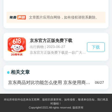
文章图片应用自网络，如有侵权请联系删除。
京东官方正版免费下载
出行购物 | 2023-06-27
下载
京东官方正版免费下载是一款广大用户都在使用的网络购物平台，京东以良好的售后制度饱受消费者赞誉，要是说起电子产品购买，那人们一定第一个会想起的网购平台就是京东，在京东拥有绝大部分品牌的自营旗舰店，打出优惠的价格和京东自营提供的优质售后，完美遵守了消费者保障法的网购方式，不必担心买到的商品不合心意或是有瑕疵存在，只需要发起售后申请，一般都可以正常退货退款，甚至有免费的快递上门取回，完完全全的消费无忧，这就是京东给用户带来的品牌公信度。喜欢网购的小伙伴一定要点击京东官方正版免费下载试试哦。京东官方正版免费下载是一款广大用户都在使用的网络购物平台，京东以良好的售后制度饱受消费者赞誉，要是说起电子产品购买，那人们一定第一个会想起的网购平台就是京东，在京东拥有绝大部分品牌的自营旗舰店，打出优惠的价格和京东自营提供的优质售后，完美遵守了消费者保障法的网购方式，不必担心买到的商品不合心意或是有瑕疵存在，只需要发起售后申请，一般都可以正常退货退款，甚至有免费的快递上门取回，完完全全的消费无忧，这就是京东给用户带来的品牌公信度。喜欢网购的小伙伴一定要点击京东官方正版免费下载试试哦。
相关文章
京东商品对比功能怎么使用 京东使用商品对比功能使用方法
06/27
本站所有软件信息来自互联网，版权归原著所有。如有侵权，敬请来信告知，我们将及
时撤销！
Copyright©2021 All rights reserved. 版权所有