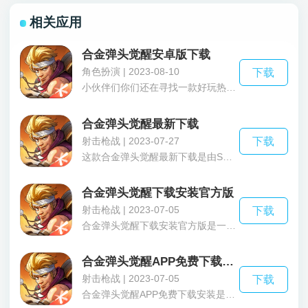
相关应用
合金弹头觉醒安卓版下载
角色扮演 | 2023-08-10
下载
小伙伴们你们还在寻找一款好玩热门的动作射击游戏吗，那么小编最近发现的这款合金弹头觉醒安卓版下载一定非常的符合你们的要求，在全新的游戏引擎加持下游戏画质对比于端游的有着重大的提升不仅画质看起来更加的细腻和精致，再加上热血的背景音乐给玩家们一种全新的游戏体验，在合金弹头觉醒安卓版下载里玩家们可以体验到经典的角色还有其专属的技能大招让你一路满屏弹幕，和一比一还原复刻的地图各种各样的武器任你选择更有强力的宠物帮你一同作战，如果遇到强大的BOSS还能喊上好友一起挑战来获得超多的道具奖励还在等什么快来下载试试看吧。
合金弹头觉醒最新下载
射击枪战 | 2023-07-27
下载
这款合金弹头觉醒最新下载是由SNK正版授权，天美全新打造的横板动作射击游戏，里面有着许多经典的人物和关卡比如金字塔、沙漠、矿洞等等，完美的还原了这款大作，合金弹头觉醒最新下载不仅完美还原了这款游戏甚至还把画质升级了，给玩家带来了全新的画面更精彩视觉效果，海量的武器供你选择、瞬息万变的战场、各式各样的载具等游戏内容给你的闯关带来不一样的体验，里面的角色还有着专属的大招特效弹幕疯狂输出让你一路突突突，还有许多细节小彩蛋比如解救老头获得神秘道具、触摸神灯会掉落金币等还需要自己来体验，还在等什么快来下载吧。
合金弹头觉醒下载安装官方版
射击枪战 | 2023-07-05
下载
合金弹头觉醒下载安装官方版是一款热门的动作射击类游戏，在合金弹头觉醒下载安装官方版这款经典像素风的射击手游中，玩家可以在这款横款闯关的爽快射击游戏中挑战各种不同的经典关卡，还有更多经典趣味的合金角色和BOSS。在这款游戏当中，游戏角色们可以释放各种火力十足的专属大招技能，配合上超多的特色武器弹以及原作中的经典武器装备，让你在变化多端的地图里火力全开，横扫全场!那么对于其内容感兴趣的小伙伴可以自行下载安装了解更多相关内容哦!
合金弹头觉醒APP免费下载安装
射击枪战 | 2023-07-05
下载
合金弹头觉醒APP免费下载安装是一款热门的动作射击类游戏，在合金弹头觉醒APP免费下载安装这款这款由SNK正版授权的射击手游中，玩家可以选择各种原汁原味的地图和多名经典角色，在这款游戏当中，游戏画质不仅得到大幅度的升级，独创的复古潮流全新画面也会给你带来不一样的视觉体验。玩家可以在这种精彩的画面和富有节奏感的背景音乐下控制角色挑战各种地图，同样也能与好友联机组队一起挑战强大的BOSS，来获得超多的奖励!那么对于其内容感兴趣的小伙伴可以自行下载安装了解更多相关内容哦!