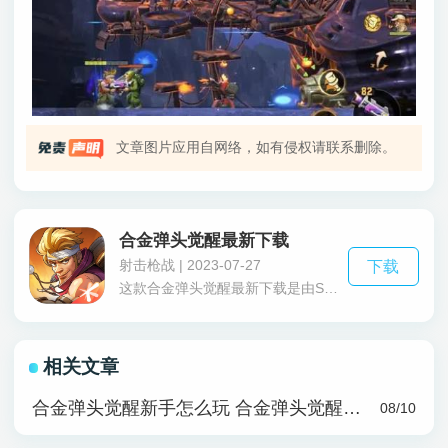
文章图片应用自网络，如有侵权请联系删除。
合金弹头觉醒最新下载
射击枪战 | 2023-07-27
下载
这款合金弹头觉醒最新下载是由SNK正版授权，天美全新打造的横板动作射击游戏，里面有着许多经典的人物和关卡比如金字塔、沙漠、矿洞等等，完美的还原了这款大作，合金弹头觉醒最新下载不仅完美还原了这款游戏甚至还把画质升级了，给玩家带来了全新的画面更精彩视觉效果，海量的武器供你选择、瞬息万变的战场、各式各样的载具等游戏内容给你的闯关带来不一样的体验，里面的角色还有着专属的大招特效弹幕疯狂输出让你一路突突突，还有许多细节小彩蛋比如解救老头获得神秘道具、触摸神灯会掉落金币等还需要自己来体验，还在等什么快来下载吧。
相关文章
合金弹头觉醒新手怎么玩 合金弹头觉醒新手攻略
08/10